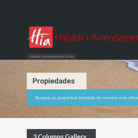
Habitat i Arrendaments Denia
Propiedades
Busque su propiedad deseada de manera más efici
3 Columns Gallery