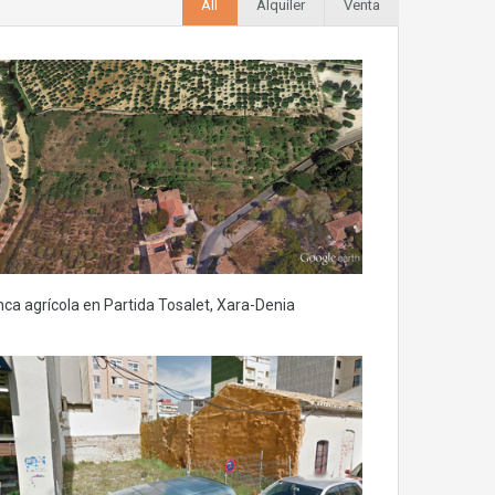
All
Alquiler
Venta
nca agrícola en Partida Tosalet, Xara-Denia