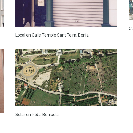
Ca
Local en Calle Temple Sant Telm, Denia
Solar en Ptda. Beniadlá